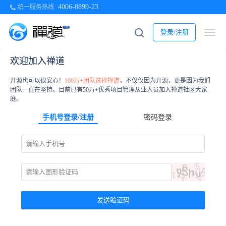
4006-8899-23
统一服务热线
登录/注册
欢迎加入禅道
开源也可以很安心！
100万+团队选择禅道
，不仅仅因为开源，更是因为我们
团队一直在坚持。目前已有50万+优秀项目管理从业人员加入禅道社区大家
庭。
手机号登录/注册
密码登录
发送验证码