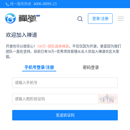
4006-8899-23
统一服务热线
登录/注册
欢迎加入禅道
开源也可以很安心！
100万+团队选择禅道
，不仅仅因为开源，更是因为我们
团队一直在坚持。目前已有50万+优秀项目管理从业人员加入禅道社区大家
庭。
手机号登录/注册
密码登录
发送验证码