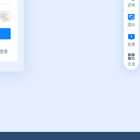
咨询
提问
反馈
ub登录
交流