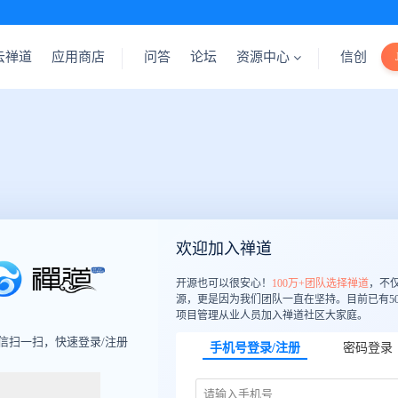
云禅道
应用商店
问答
论坛
资源中心
信创
欢迎加入禅道
开源也可以很安心！
100万+团队选择禅道
，不
源，更是因为我们团队一直在坚持。目前已有50
项目管理从业人员加入禅道社区大家庭。
信扫一扫，快速登录/注册
手机号登录/注册
密码登录