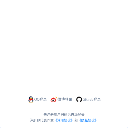
QQ登录
微博登录
Github登录
未注册用户扫码后自动登录
注册即代表同意
《注册协议》
和
《隐私协议》