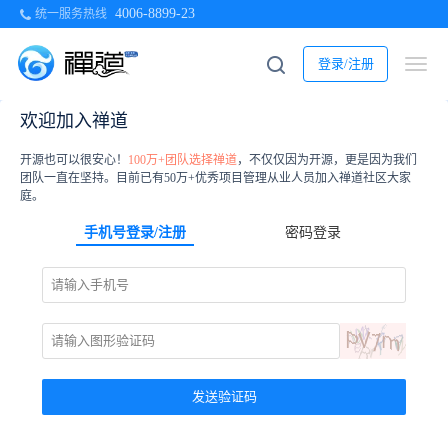
4006-8899-23
统一服务热线
登录/注册
欢迎加入禅道
开源也可以很安心！
100万+团队选择禅道
，不仅仅因为开源，更是因为我们
团队一直在坚持。目前已有50万+优秀项目管理从业人员加入禅道社区大家
庭。
手机号登录/注册
密码登录
发送验证码