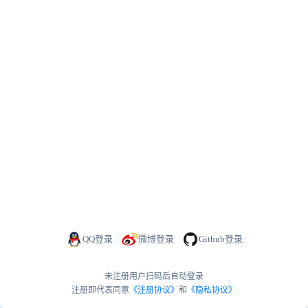
QQ登录
微博登录
Github登录
未注册用户扫码后自动登录
注册即代表同意
《注册协议》
和
《隐私协议》