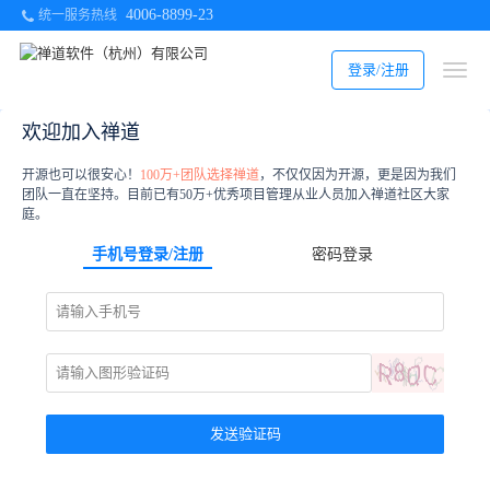
4006-8899-23
统一服务热线
登录/注册
欢迎加入禅道
开源也可以很安心！
100万+团队选择禅道
，不仅仅因为开源，更是因为我们
团队一直在坚持。目前已有50万+优秀项目管理从业人员加入禅道社区大家
庭。
手机号登录/注册
密码登录
发送验证码