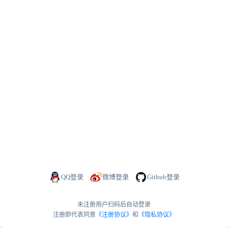
QQ登录
微博登录
Github登录
未注册用户扫码后自动登录
注册即代表同意
《注册协议》
和
《隐私协议》