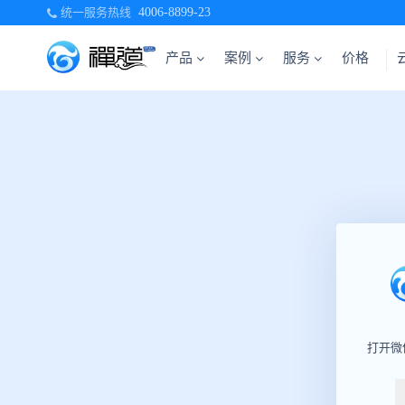
统一服务热线
4006-8899-23
产品
案例
服务
价格
打开微