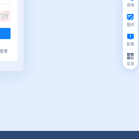
咨询
提问
反馈
ub登录
交流