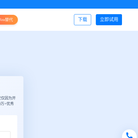
下载
立即试用
Jira替代
登录/注册
仅仅因为开
万+优秀