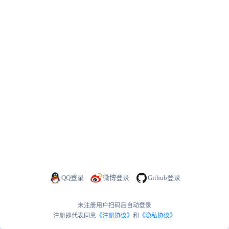
QQ登录
微博登录
Github登录
未注册用户扫码后自动登录
注册即代表同意
《注册协议》
和
《隐私协议》