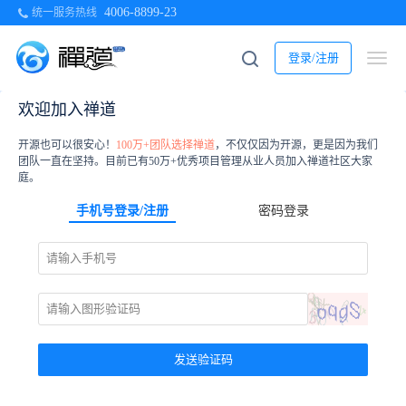
4006-8899-23
统一服务热线
登录/注册
欢迎加入禅道
开源也可以很安心！
100万+团队选择禅道
，不仅仅因为开源，更是因为我们
团队一直在坚持。目前已有50万+优秀项目管理从业人员加入禅道社区大家
庭。
手机号登录/注册
密码登录
发送验证码