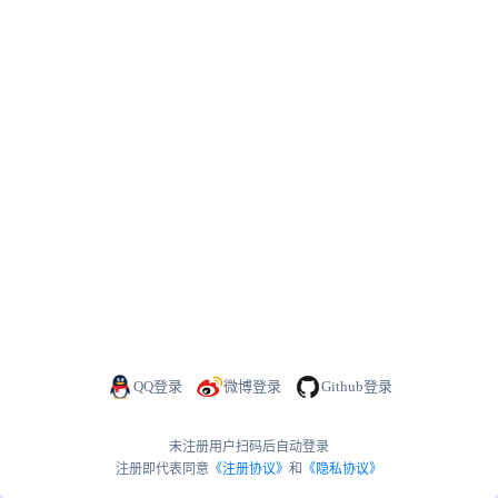
QQ登录
微博登录
Github登录
未注册用户扫码后自动登录
注册即代表同意
《注册协议》
和
《隐私协议》