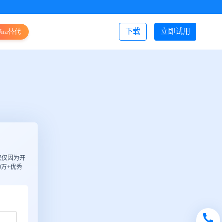
下载
立即试用
Jira替代
登录/注册
仅仅因为开
万+优秀