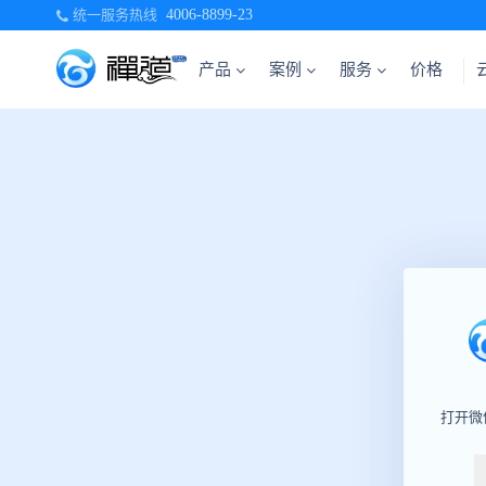
统一服务热线
4006-8899-23
产品
案例
服务
价格
打开微