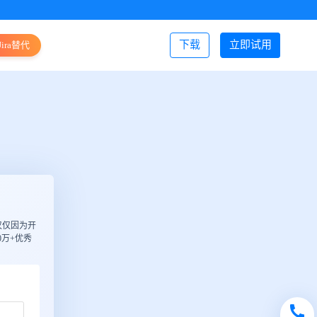
下载
立即试用
Jira替代
登录/注册
仅仅因为开
万+优秀