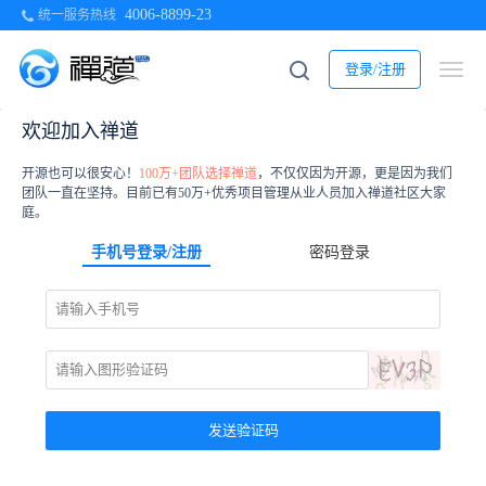
4006-8899-23
统一服务热线
登录/注册
欢迎加入禅道
开源也可以很安心！
100万+团队选择禅道
，不仅仅因为开源，更是因为我们
团队一直在坚持。目前已有50万+优秀项目管理从业人员加入禅道社区大家
庭。
手机号登录/注册
密码登录
发送验证码