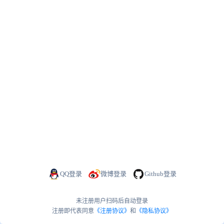
QQ登录
微博登录
Github登录
未注册用户扫码后自动登录
注册即代表同意
《注册协议》
和
《隐私协议》