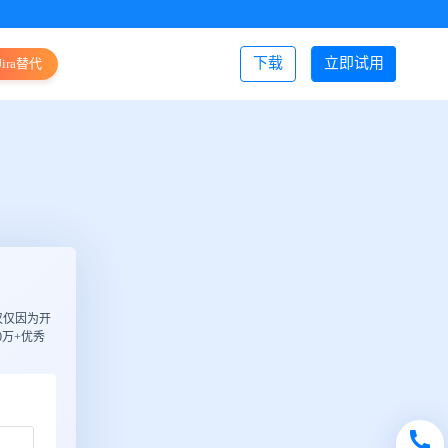
下载
立即试用
Jira替代
登录/注册
仅仅因为开
万+优秀