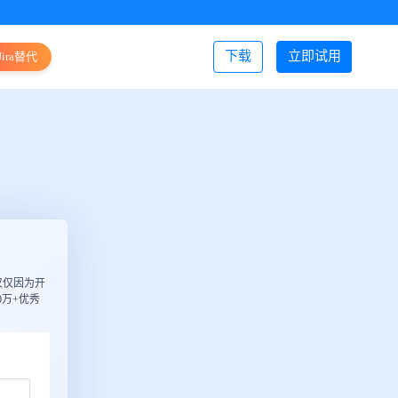
下载
立即试用
Jira替代
登录/注册
仅仅因为开
万+优秀