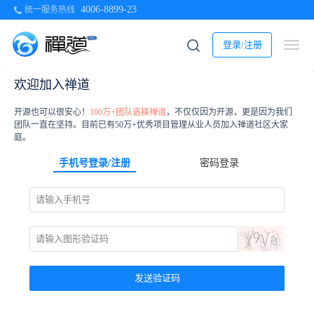
4006-8899-23
统一服务热线
登录/注册
欢迎加入禅道
开源也可以很安心！
100万+团队选择禅道
，不仅仅因为开源，更是因为我们
团队一直在坚持。目前已有50万+优秀项目管理从业人员加入禅道社区大家
庭。
手机号登录/注册
密码登录
发送验证码