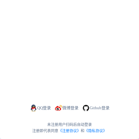
QQ登录
微博登录
Github登录
未注册用户扫码后自动登录
注册即代表同意
《注册协议》
和
《隐私协议》