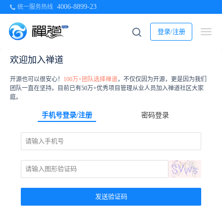
4006-8899-23
统一服务热线
登录/注册
欢迎加入禅道
开源也可以很安心！
100万+团队选择禅道
，不仅仅因为开源，更是因为我们
团队一直在坚持。目前已有50万+优秀项目管理从业人员加入禅道社区大家
庭。
手机号登录/注册
密码登录
发送验证码