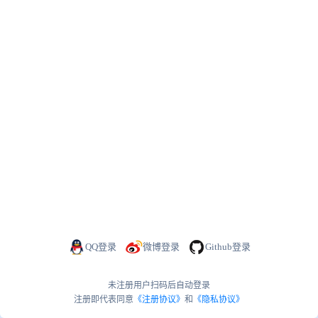
QQ登录
微博登录
Github登录
未注册用户扫码后自动登录
注册即代表同意
《注册协议》
和
《隐私协议》