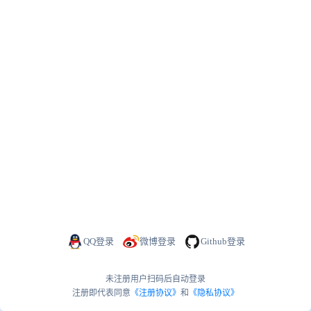
QQ登录
微博登录
Github登录
未注册用户扫码后自动登录
注册即代表同意
《注册协议》
和
《隐私协议》