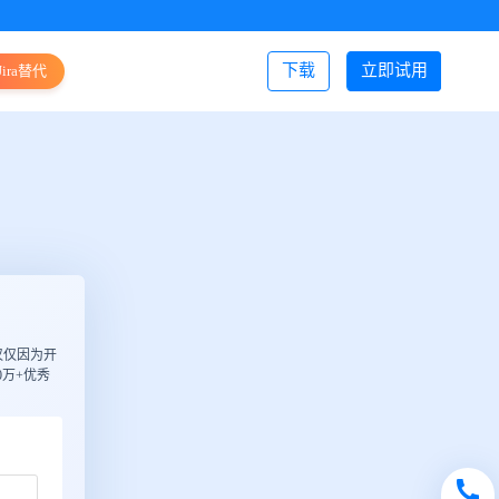
下载
立即试用
Jira替代
登录/注册
仅仅因为开
万+优秀