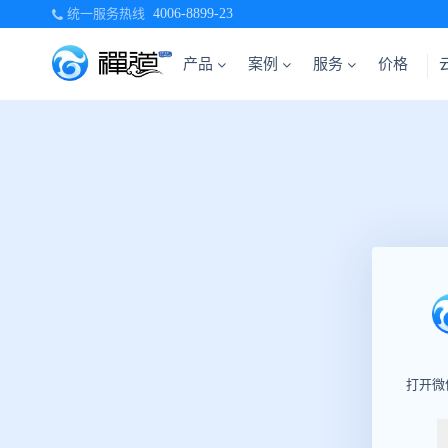
统一服务热线
4006-8899-23
产品
案例
服务
价格
打开微