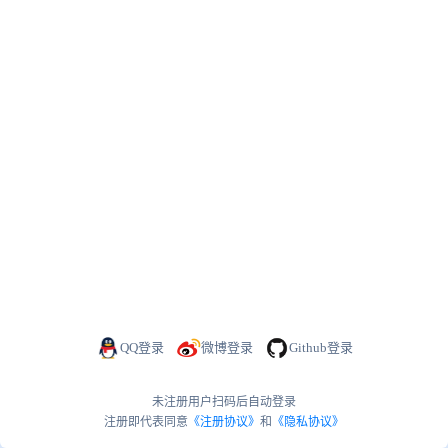
QQ登录
微博登录
Github登录
未注册用户扫码后自动登录
注册即代表同意
《注册协议》
和
《隐私协议》