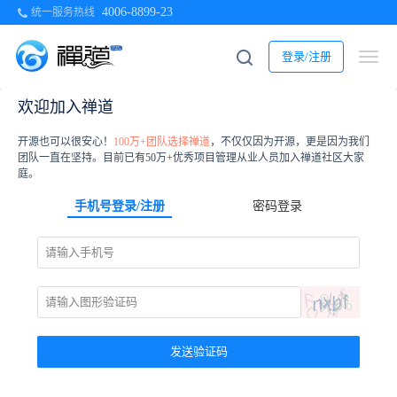
4006-8899-23
统一服务热线
登录/注册
欢迎加入禅道
开源也可以很安心！
100万+团队选择禅道
，不仅仅因为开源，更是因为我们
团队一直在坚持。目前已有50万+优秀项目管理从业人员加入禅道社区大家
庭。
手机号登录/注册
密码登录
发送验证码