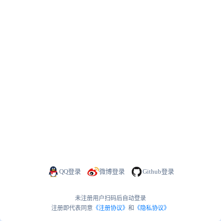
QQ登录
微博登录
Github登录
未注册用户扫码后自动登录
注册即代表同意
《注册协议》
和
《隐私协议》