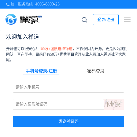
4006-8899-23
统一服务热线
登录/注册
欢迎加入禅道
开源也可以很安心！
100万+团队选择禅道
，不仅仅因为开源，更是因为我们
团队一直在坚持。目前已有50万+优秀项目管理从业人员加入禅道社区大家
庭。
手机号登录/注册
密码登录
发送验证码