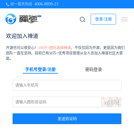
4006-8899-23
统一服务热线
登录/注册
欢迎加入禅道
开源也可以很安心！
100万+团队选择禅道
，不仅仅因为开源，更是因为我们
团队一直在坚持。目前已有50万+优秀项目管理从业人员加入禅道社区大家
庭。
手机号登录/注册
密码登录
发送验证码