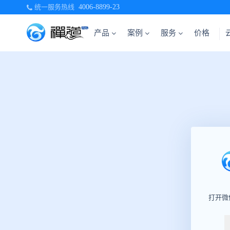
统一服务热线
4006-8899-23
产品
案例
服务
价格
打开微