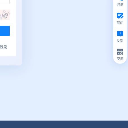
咨询
提问
反馈
ub登录
交流