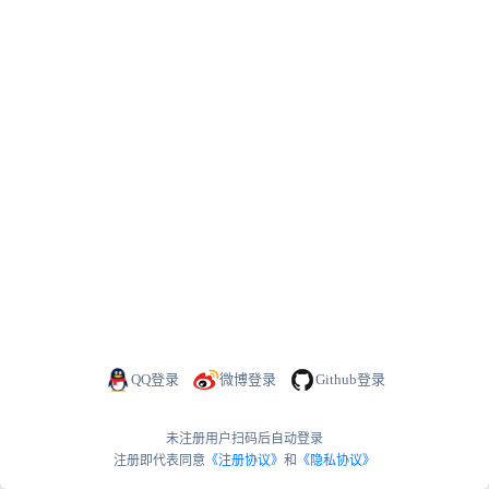
QQ登录
微博登录
Github登录
未注册用户扫码后自动登录
注册即代表同意
《注册协议》
和
《隐私协议》