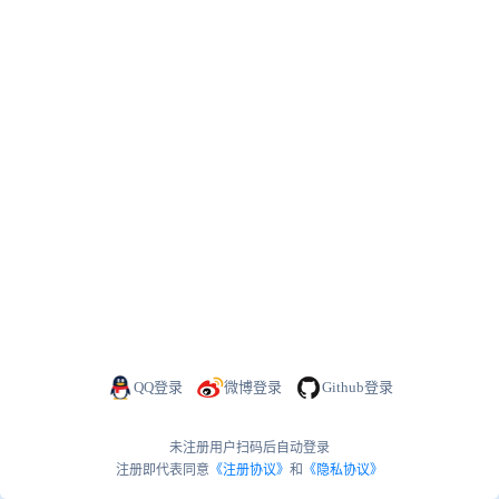
QQ登录
微博登录
Github登录
未注册用户扫码后自动登录
注册即代表同意
《注册协议》
和
《隐私协议》