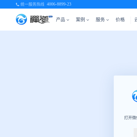
统一服务热线
4006-8899-23
产品
案例
服务
价格
打开微