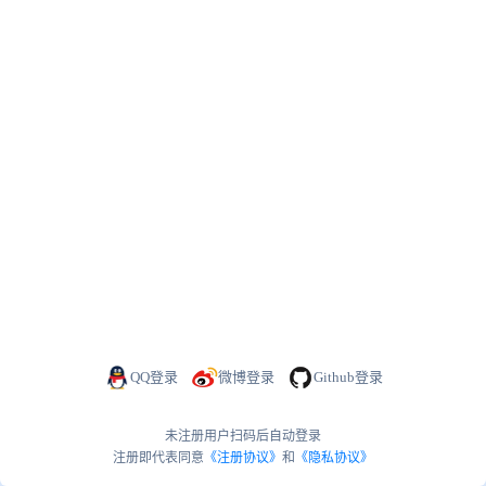
QQ登录
微博登录
Github登录
未注册用户扫码后自动登录
注册即代表同意
《注册协议》
和
《隐私协议》