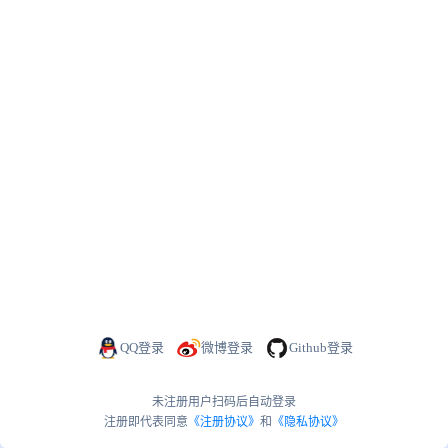
QQ登录
微博登录
Github登录
未注册用户扫码后自动登录
注册即代表同意
《注册协议》
和
《隐私协议》