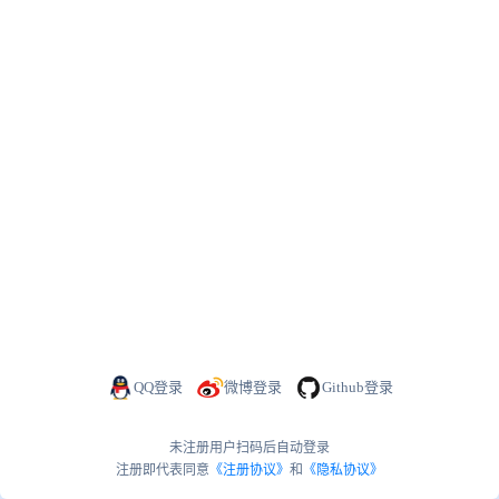
QQ登录
微博登录
Github登录
未注册用户扫码后自动登录
注册即代表同意
《注册协议》
和
《隐私协议》