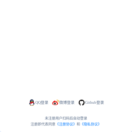
QQ登录
微博登录
Github登录
未注册用户扫码后自动登录
注册即代表同意
《注册协议》
和
《隐私协议》