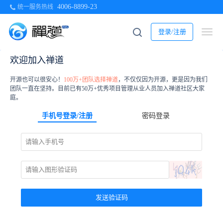
4006-8899-23
统一服务热线
登录/注册
欢迎加入禅道
开源也可以很安心！
100万+团队选择禅道
，不仅仅因为开源，更是因为我们
团队一直在坚持。目前已有50万+优秀项目管理从业人员加入禅道社区大家
庭。
手机号登录/注册
密码登录
发送验证码