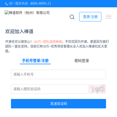
4006-8899-23
统一服务热线
登录/注册
欢迎加入禅道
开源也可以很安心！
100万+团队选择禅道
，不仅仅因为开源，更是因为我们
团队一直在坚持。目前已有50万+优秀项目管理从业人员加入禅道社区大家
庭。
手机号登录/注册
密码登录
发送验证码