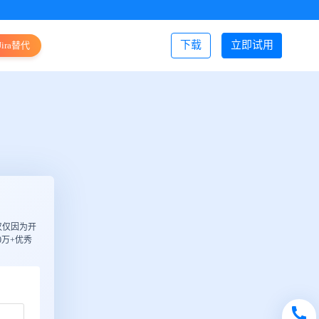
下载
立即试用
Jira替代
登录/注册
仅仅因为开
万+优秀