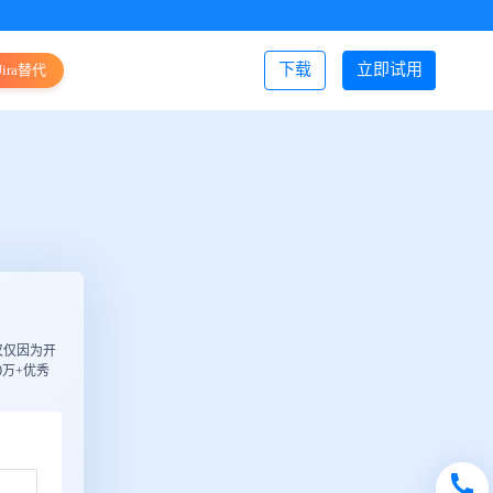
下载
立即试用
Jira替代
登录/注册
仅仅因为开
万+优秀