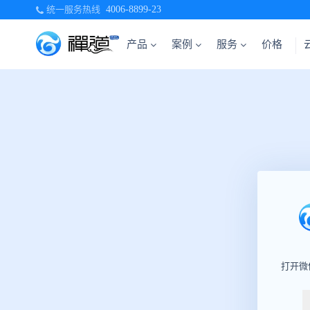
统一服务热线
4006-8899-23
产品
案例
服务
价格
打开微