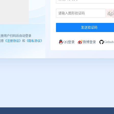
发送验证码
注册用户扫码后自动登录
同意
《注册协议》
和
《隐私协议》
QQ登录
微博登录
Gith