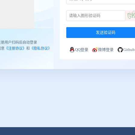
发送验证码
注册用户扫码后自动登录
同意
《注册协议》
和
《隐私协议》
QQ登录
微博登录
Gith