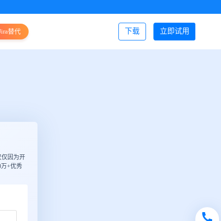
下载
立即试用
Jira替代
登录/注册
仅仅因为开
万+优秀