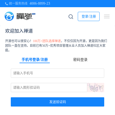
4006-8899-23
统一服务热线
登录/注册
欢迎加入禅道
开源也可以很安心！
100万+团队选择禅道
，不仅仅因为开源，更是因为我们
团队一直在坚持。目前已有50万+优秀项目管理从业人员加入禅道社区大家
庭。
手机号登录/注册
密码登录
发送验证码