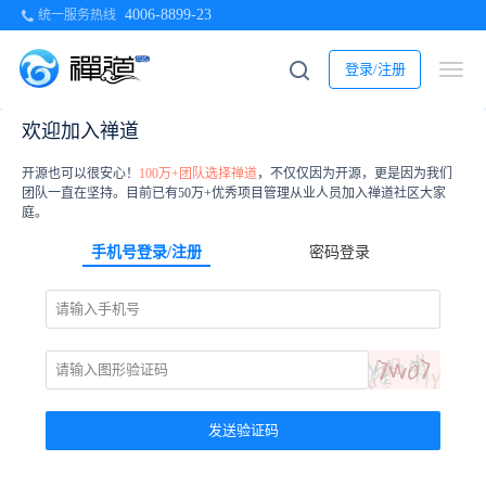
4006-8899-23
统一服务热线
登录/注册
欢迎加入禅道
开源也可以很安心！
100万+团队选择禅道
，不仅仅因为开源，更是因为我们
团队一直在坚持。目前已有50万+优秀项目管理从业人员加入禅道社区大家
庭。
手机号登录/注册
密码登录
发送验证码