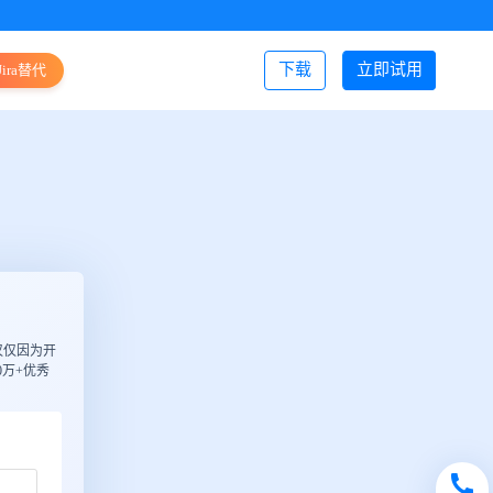
下载
立即试用
Jira替代
登录/注册
仅仅因为开
万+优秀