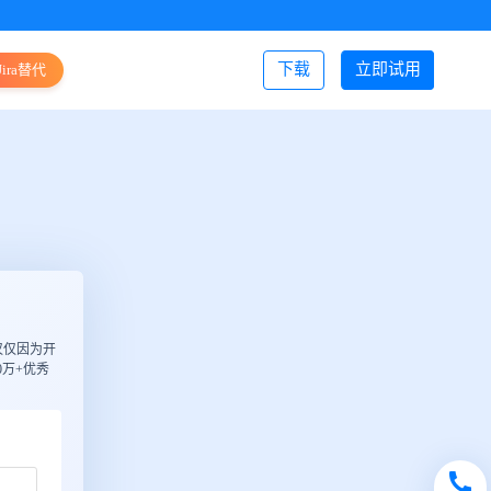
下载
立即试用
Jira替代
登录/注册
仅仅因为开
万+优秀