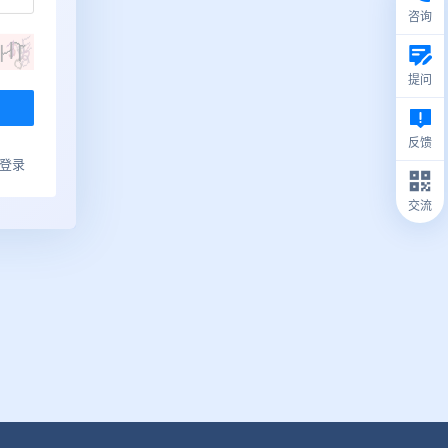
咨询
提问
反馈
ub登录
交流