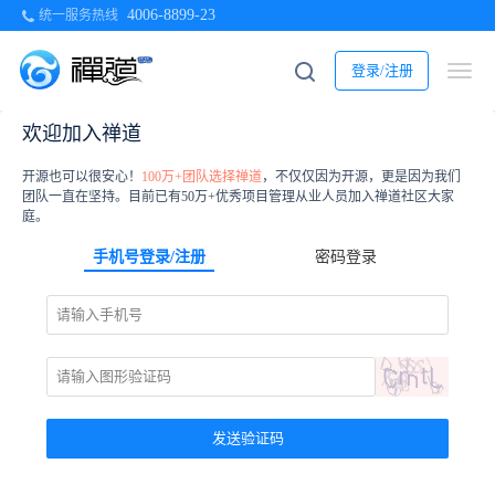
4006-8899-23
统一服务热线
登录/注册
欢迎加入禅道
开源也可以很安心！
100万+团队选择禅道
，不仅仅因为开源，更是因为我们
团队一直在坚持。目前已有50万+优秀项目管理从业人员加入禅道社区大家
庭。
手机号登录/注册
密码登录
发送验证码