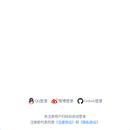
QQ登录
微博登录
Github登录
未注册用户扫码后自动登录
注册即代表同意
《注册协议》
和
《隐私协议》