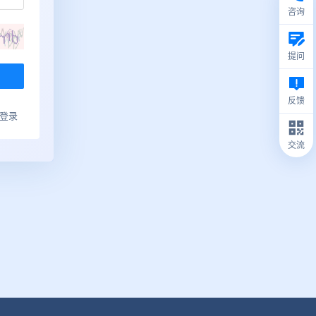
咨询
提问
反馈
ub登录
交流