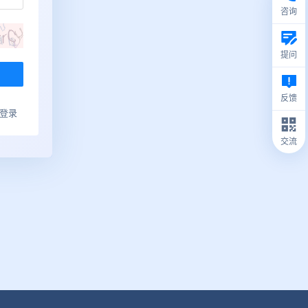
咨询
提问
反馈
ub登录
交流