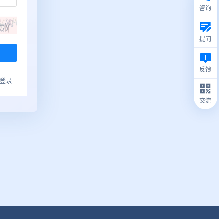
咨询
提问
反馈
ub登录
交流