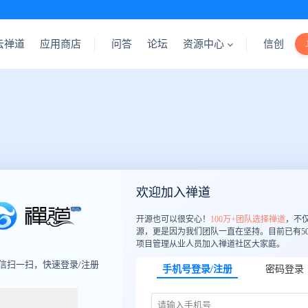
云禅道
应用商店
问答
论坛
资源中心
信创
欢迎加入禅道
开源也可以很安心！
100万+团队选择禅道
，不
源，更是因为我们团队一直在坚持。目前已有50
项目管理从业人员加入禅道社区大家庭。
信扫一扫，快速登录/注册
手机号登录/注册
密码登录