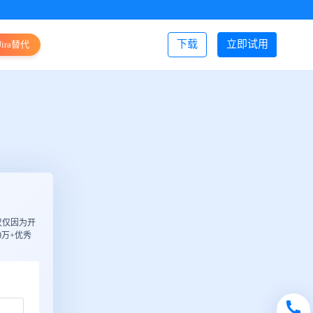
下载
立即试用
Jira替代
登录/注册
仅仅因为开
万+优秀