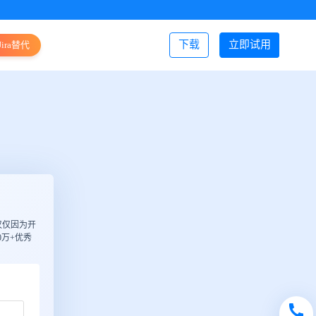
下载
立即试用
Jira替代
登录/注册
仅仅因为开
万+优秀